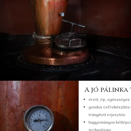
A jó pálinka
érett, ép, egészséges
gondos cefrekészítés 
irányított erjesztés;
hagyományos kétlépcső
technológia;