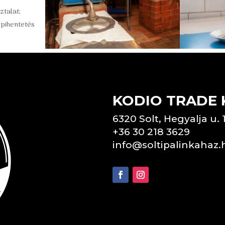
ztalat;
pihentetés
KODIO TRADE K
6320 Solt, Hegyalja u. 
+36 30 218 3629
info@soltipalinkahaz.