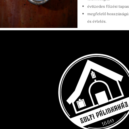
évtizedes főzési tapas
megfelelő hosszúságú 
és érlelés.