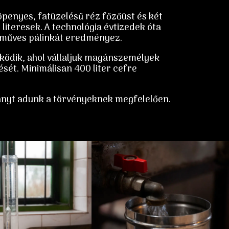
öpenyes, fatüzelésű réz főzőüst és két
 literesek. A technológia évtizedek óta
zműves pálinkát eredményez.
ödik, ahol vállaljuk magánszemélyek
ését. Minimálisan 400 liter cefre
ványt adunk a törvényeknek megfelelően.