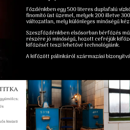
Főzdénkben egy 500 literes duplafalú vízk
finomító üst üzemel, melyek 200 illetve 300
változatlan, mely különleges minőségű ké
Szeszfőzdénkben elsősorban bérfőzés műk
részére jó minőségű, hozott cefréjük kifőz
kifőzését teszi lehetővé technológiánk.
A kifőzött pálinkáról származási bizonyít
 titka
 gyümölcs;
és
s kisüsti