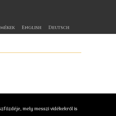
rmékek
English
Deutsch
főzdéje, mely messzi vidékekről is