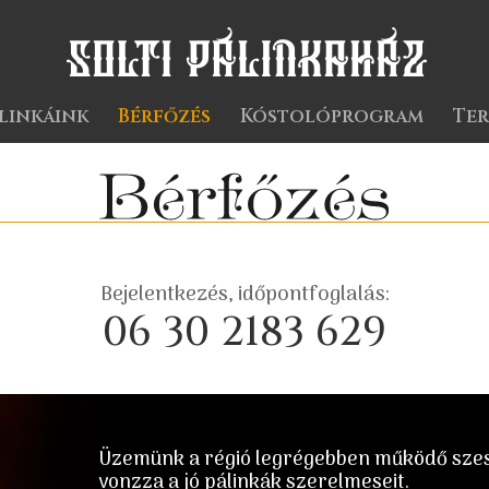
linkáink
Bérfőzés
Kóstolóprogram
Te
Bejelentkezés, időpontfoglalás:
06 30 2183 629
Üzemünk a régió legrégebben működő szesz
vonzza a jó pálinkák szerelmeseit.